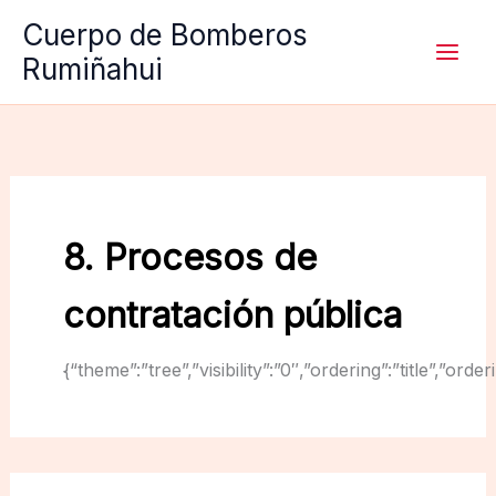
Ir
Cuerpo de Bomberos
al
Rumiñahui
contenido
8. Procesos de
contratación pública
{“theme”:”tree”,”visibility”:”0″,”ordering”:”title”,