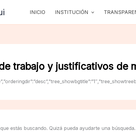
ui
INICIO
INSTITUCIÓN
TRANSPARE
de trabajo y justificativos de 
”title”,”orderingdir”:”desc”,”tree_showbgtitle”:”1″,”tree_sh
 que estás buscando. Quizá pueda ayudarte una búsqueda.