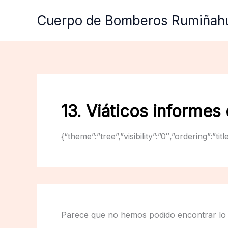
Ir
Cuerpo de Bomberos Rumiñah
al
contenido
13. Viáticos informes 
{“theme”:”tree”,”visibility”:”0″,”ordering”:
Parece que no hemos podido encontrar lo