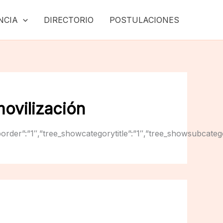
NCIA
DIRECTORIO
POSTULACIONES
movilización
owtreeborder”:”1″,”tree_showcategorytitle”:”1″,”tree_showsub