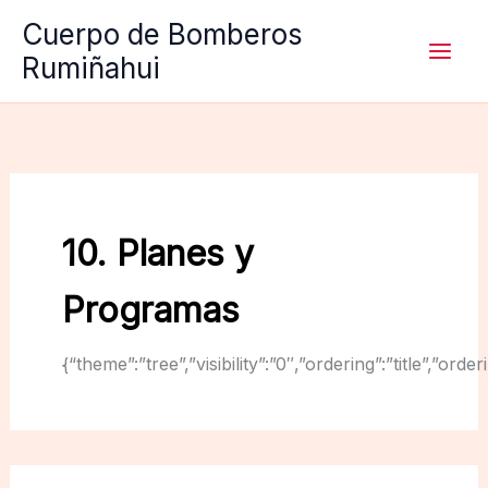
Ir
Cuerpo de Bomberos
al
Rumiñahui
contenido
10. Planes y
Programas
{“theme”:”tree”,”visibility”:”0″,”ordering”:”title”,