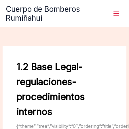
Ir
Cuerpo de Bomberos
al
Rumiñahui
contenido
1.2 Base Legal-
regulaciones-
procedimientos
internos
{“theme”:”tree”,”visibility”:”0″,”ordering”:”title”,