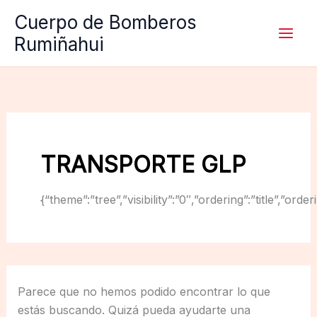
Ir
Cuerpo de Bomberos
al
Rumiñahui
contenido
TRANSPORTE GLP
{“theme”:”tree”,”visibility”:”0″,”ordering”:”title”,
Parece que no hemos podido encontrar lo que
estás buscando. Quizá pueda ayudarte una