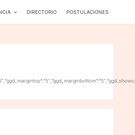
NCIA
DIRECTORIO
POSTULACIONES
inright”:”5″,”ggd_margintop”:”5″,”ggd_marginbottom”:”5″,”gg