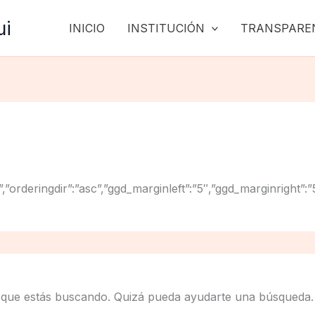
ui
INICIO
INSTITUCIÓN
TRANSPARE
”title”,”orderingdir”:”asc”,”ggd_marginleft”:”5″,”ggd_marg
 que estás buscando. Quizá pueda ayudarte una búsqueda.