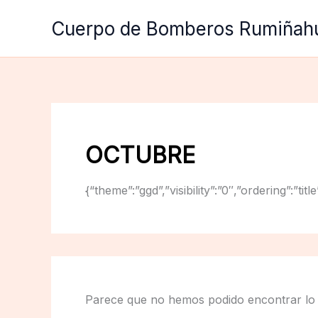
Ir
Cuerpo de Bomberos Rumiñah
al
contenido
OCTUBRE
{“theme”:”ggd”,”visibility”:”0″,”ordering”:
Parece que no hemos podido encontrar lo