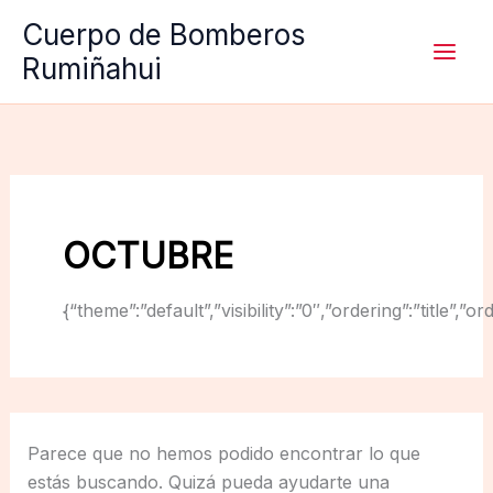
Ir
Cuerpo de Bomberos
al
Rumiñahui
contenido
OCTUBRE
{“theme”:”default”,”visibility”:”0″,”ordering”:”titl
Parece que no hemos podido encontrar lo que
estás buscando. Quizá pueda ayudarte una