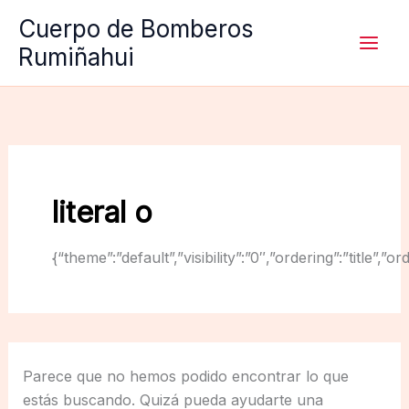
Ir
Cuerpo de Bomberos
al
Rumiñahui
contenido
literal o
{“theme”:”default”,”visibility”:”0″,”ordering”:”titl
Parece que no hemos podido encontrar lo que
estás buscando. Quizá pueda ayudarte una