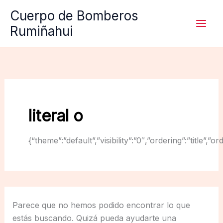
Ir
Cuerpo de Bomberos
al
Rumiñahui
contenido
literal o
{“theme”:”default”,”visibility”:”0″,”ordering”:”titl
Parece que no hemos podido encontrar lo que
estás buscando. Quizá pueda ayudarte una