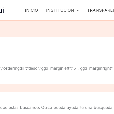
ui
INICIO
INSTITUCIÓN
TRANSPARE
”title”,”orderingdir”:”desc”,”ggd_marginleft”:”5″,”ggd_mar
 que estás buscando. Quizá pueda ayudarte una búsqueda.