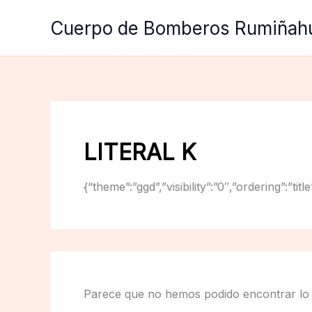
Ir
Cuerpo de Bomberos Rumiñah
al
contenido
LITERAL K
{“theme”:”ggd”,”visibility”:”0″,”ordering”:
Parece que no hemos podido encontrar lo