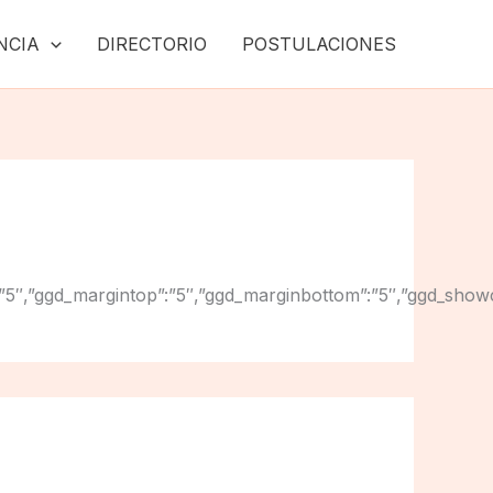
NCIA
DIRECTORIO
POSTULACIONES
ginright”:”5″,”ggd_margintop”:”5″,”ggd_marginbottom”:”5″,”g