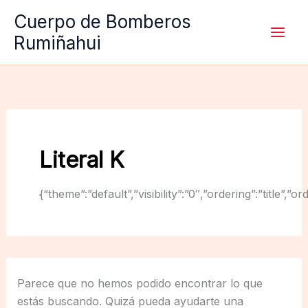
Ir
Cuerpo de Bomberos
al
Rumiñahui
contenido
Literal K
{“theme”:”default”,”visibility”:”0″,”ordering”:”titl
Parece que no hemos podido encontrar lo que
estás buscando. Quizá pueda ayudarte una