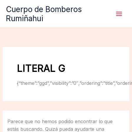
Ir
Cuerpo de Bomberos
al
Rumiñahui
contenido
LITERAL G
{“theme”:”ggd”,”visibility”:”0″,”ordering”:”title”,
Parece que no hemos podido encontrar lo que
estás buscando. Quizá pueda ayudarte una