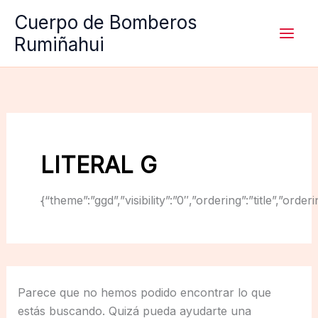
Ir
Cuerpo de Bomberos
al
Rumiñahui
contenido
LITERAL G
{“theme”:”ggd”,”visibility”:”0″,”ordering”:”title”,
Parece que no hemos podido encontrar lo que
estás buscando. Quizá pueda ayudarte una