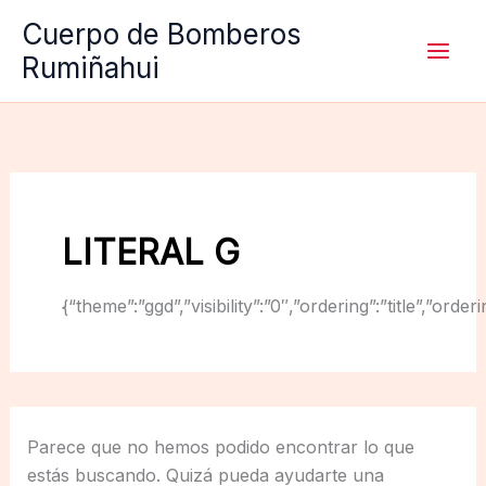
Ir
Cuerpo de Bomberos
al
Rumiñahui
contenido
LITERAL G
{“theme”:”ggd”,”visibility”:”0″,”ordering”:”title”,
Parece que no hemos podido encontrar lo que
estás buscando. Quizá pueda ayudarte una