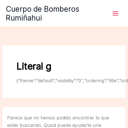
Ir
Cuerpo de Bomberos
al
Rumiñahui
contenido
Literal g
{“theme”:”default”,”visibility”:”0″,”ordering”:”titl
Parece que no hemos podido encontrar lo que
estás buscando. Quizá pueda ayudarte una