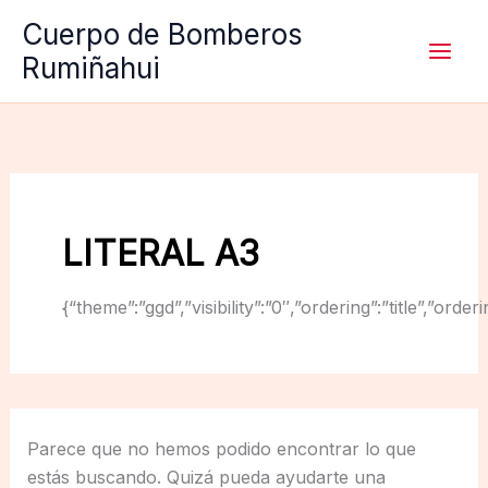
Ir
Cuerpo de Bomberos
al
Rumiñahui
contenido
LITERAL A3
{“theme”:”ggd”,”visibility”:”0″,”ordering”:”title”,
Parece que no hemos podido encontrar lo que
estás buscando. Quizá pueda ayudarte una