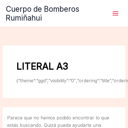
Ir
Cuerpo de Bomberos
al
Rumiñahui
contenido
LITERAL A3
{“theme”:”ggd”,”visibility”:”0″,”ordering”:”title”,
Parece que no hemos podido encontrar lo que
estás buscando. Quizá pueda ayudarte una