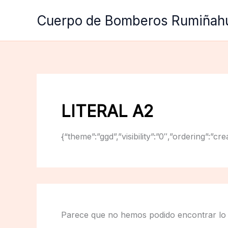
Ir
Cuerpo de Bomberos Rumiñah
al
contenido
LITERAL A2
{“theme”:”ggd”,”visibility”:”0″,”ordering”
Parece que no hemos podido encontrar lo