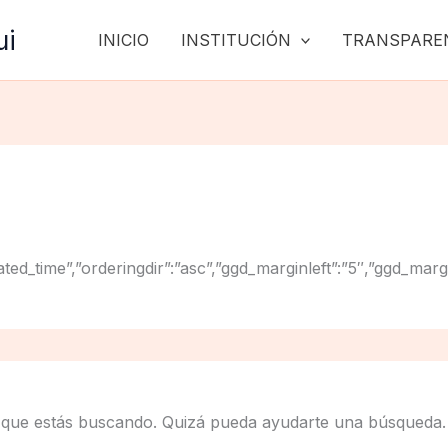
ui
INICIO
INSTITUCIÓN
TRANSPARE
:”created_time”,”orderingdir”:”asc”,”ggd_marginleft”:”5″,”g
 que estás buscando. Quizá pueda ayudarte una búsqueda.