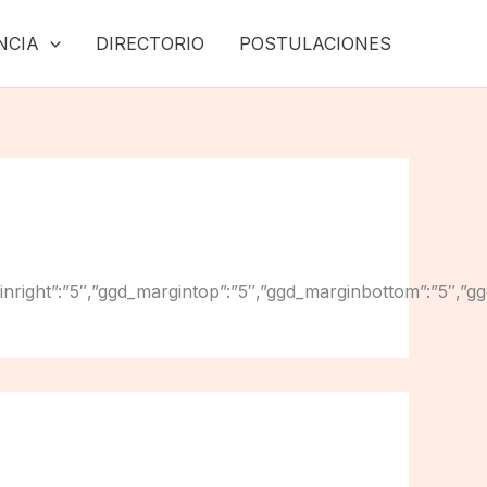
NCIA
DIRECTORIO
POSTULACIONES
gd_marginright”:”5″,”ggd_margintop”:”5″,”ggd_marginbottom”