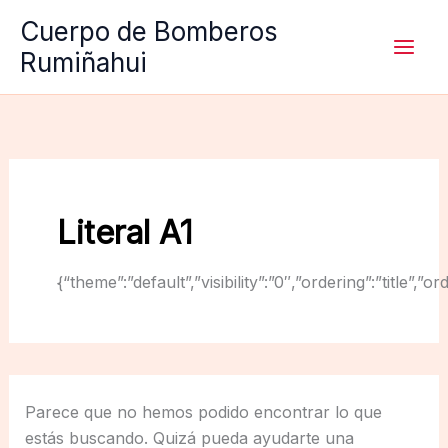
Ir
Cuerpo de Bomberos
al
Rumiñahui
contenido
Literal A1
{“theme”:”default”,”visibility”:”0″,”ordering”:”titl
Parece que no hemos podido encontrar lo que
estás buscando. Quizá pueda ayudarte una