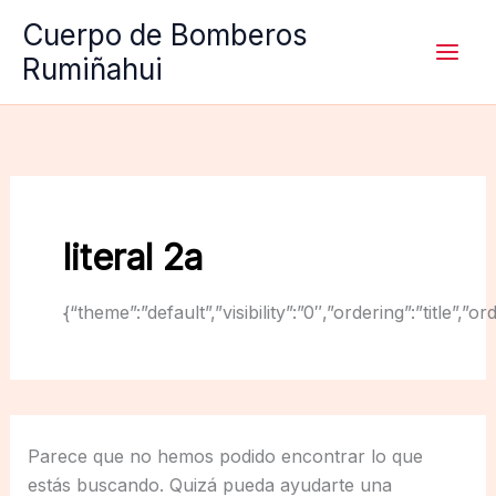
Ir
Cuerpo de Bomberos
al
Rumiñahui
contenido
literal 2a
{“theme”:”default”,”visibility”:”0″,”ordering”:”titl
Parece que no hemos podido encontrar lo que
estás buscando. Quizá pueda ayudarte una