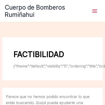
Ir
Cuerpo de Bomberos
al
Rumiñahui
contenido
FACTIBILIDAD
{“theme”:”default”,”visibility”:”0″,”ordering”:”titl
Parece que no hemos podido encontrar lo que
estás buscando. Quizá pueda ayudarte una