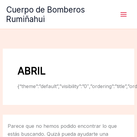
Ir
Cuerpo de Bomberos
al
Rumiñahui
contenido
ABRIL
{“theme”:”default”,”visibility”:”0″,”ordering”:”titl
Parece que no hemos podido encontrar lo que
estás buscando. Quizá pueda ayudarte una